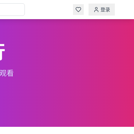
登录
行
费观看