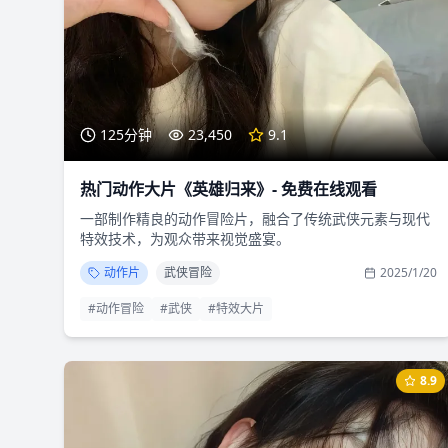
125分钟
23,450
9.1
热门动作大片《英雄归来》- 免费在线观看
一部制作精良的动作冒险片，融合了传统武侠元素与现代
特效技术，为观众带来视觉盛宴。
动作片
武侠冒险
2025/1/20
#
动作冒险
#
武侠
#
特效大片
8.9