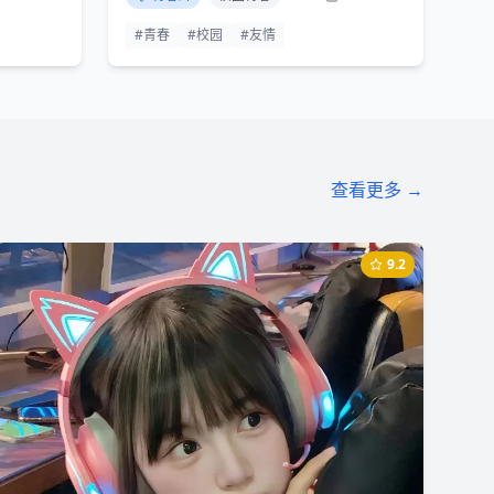
#
青春
#
校园
#
友情
查看更多 →
9.2