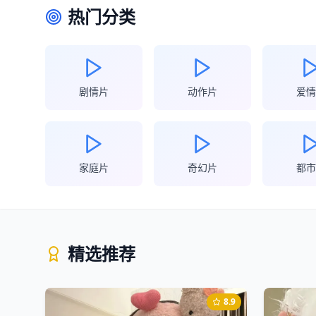
热门分类
剧情片
动作片
爱情
家庭片
奇幻片
都市
精选推荐
8.9