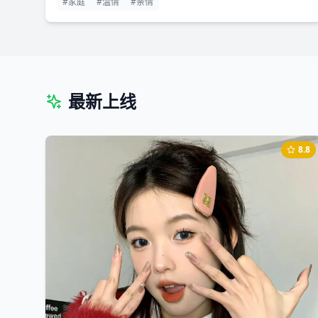
#
家庭
#
温情
#
亲情
最新上线
8.8