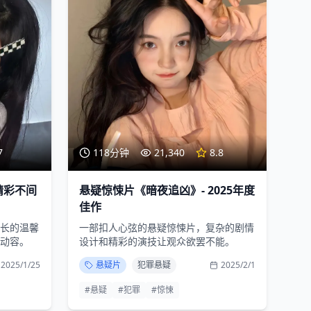
7
118分钟
21,340
8.8
精彩不间
悬疑惊悚片《暗夜追凶》- 2025年度
佳作
长的温馨
一部扣人心弦的悬疑惊悚片，复杂的剧情
动容。
设计和精彩的演技让观众欲罢不能。
2025/1/25
悬疑片
犯罪悬疑
2025/2/1
#
悬疑
#
犯罪
#
惊悚