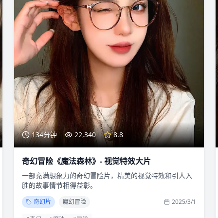
134分钟
22,340
8.8
奇幻冒险《魔法森林》- 视觉特效大片
一部充满想象力的奇幻冒险片，精美的视觉特效和引人入
胜的故事情节相得益彰。
奇幻片
魔幻冒险
2025/3/1