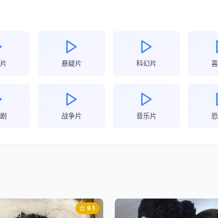
片
悬疑片
科幻片
喜
剧
战争片
音乐片
恐
9.1